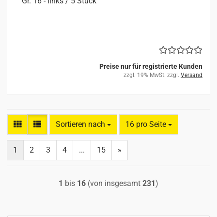
Gr. 16 - links / 5 Stück
Preise nur für registrierte Kunden
zzgl. 19% MwSt. zzgl.
Versand
Sortieren nach
pro Seite
Sortieren nach
16 pro Seite
1
2
3
4
...
15
»
1
bis
16
(von insgesamt
231
)