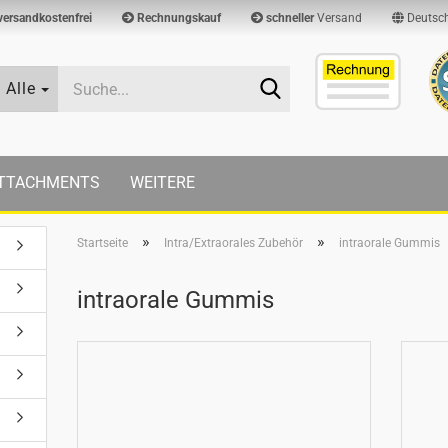
versandkostenfrei
Rechnungskauf
schneller
Versand
Deutsc
Suche...
Alle
TTACHMENTS
WEITERE
»
»
Startseite
Intra/Extraorales Zubehör
intraorale Gummis
intraorale Gummis