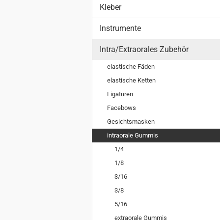
Kleber
Instrumente
Intra/Extraorales Zubehör
elastische Fäden
elastische Ketten
Ligaturen
Facebows
Gesichtsmasken
intraorale Gummis
1/4
1/8
3/16
3/8
5/16
extraorale Gummis