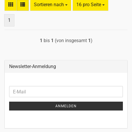
Sortieren nach
pro Seite
Sortieren nach
16 pro Seite
1
1
bis
1
(von insgesamt
1
)
Newsletter-Anmeldung
WEITER
E-
ZUR
Mail
NEWSLETTER-
ANMELDEN
ANMELDUNG