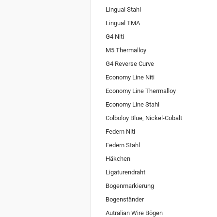
Lingual Stahl
Lingual TMA
G4 Niti
M5 Thermalloy
G4 Reverse Curve
Economy Line Niti
Economy Line Thermalloy
Economy Line Stahl
Colboloy Blue, Nickel-Cobalt
Federn Niti
Federn Stahl
Häkchen
Ligaturendraht
Bogenmarkierung
Bogenständer
Autralian Wire Bögen