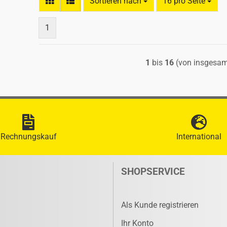
Sortieren nach
pro Seite
Sortieren nach
16 pro Seite
1
1
bis
16
(von insgesa
Rechnungskauf
International
SHOPSERVICE
Als Kunde registrieren
Ihr Konto