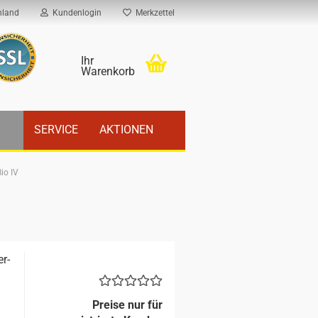
hland
Kundenlogin
Merkzettel
Ihr
Warenkorb
SERVICE
AKTIONEN
Bio IV
er­
Preise nur für