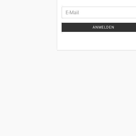
WEITER
E-
ZUR
Mail
NEWSLETTER-
ANMELDEN
ANMELDUNG