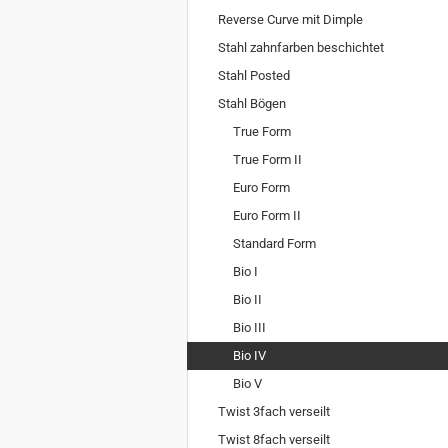
Reverse Curve mit Dimple
Stahl zahnfarben beschichtet
Stahl Posted
Stahl Bögen
True Form
True Form II
Euro Form
Euro Form II
Standard Form
Bio I
Bio II
Bio III
Bio IV
Bio V
Twist 3fach verseilt
Twist 8fach verseilt