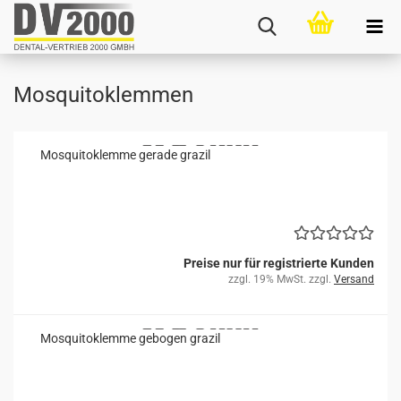
Mosquitoklemmen
Mos­qui­to­klem­me ge­ra­de gra­zil
Preise nur für registrierte Kunden
zzgl. 19% MwSt. zzgl.
Versand
Mos­qui­to­klem­me ge­bo­gen gra­zil