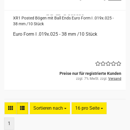
XR1 Posted Bögen mit Ball Ends Euro Form I .019x.025 -
38 mm /10 Stück
Euro Form I .019x.025 - 38 mm /10 Stück
Preise nur für registrierte Kunden
zzgl. 7% MwSt. zzgl.
Versand
Sortieren nach
pro Seite
Sortieren nach
16 pro Seite
1