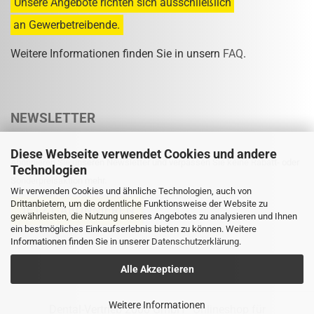
Unsere Angebote richten sich ausschließlich
an Gewerbetreibende.
Weitere Informationen finden Sie in unsern
FAQ
.
NEWSLETTER
Diese Webseite verwendet Cookies und andere
Abonnieren Sie unseren Newsletter und verpassen Sie keine Rabatt- oder
Technologien
Sonderpreisaktion mehr.
Wir verwenden Cookies und ähnliche Technologien, auch von
Drittanbietern, um die ordentliche Funktionsweise der Website zu
gewährleisten, die Nutzung unseres Angebotes zu analysieren und Ihnen
ein bestmögliches Einkaufserlebnis bieten zu können. Weitere
Informationen finden Sie in unserer
Eine Abmeldung ist jederzeit möglich.
Datenschutzerklärung
.
Alle Akzeptieren
Weitere Informationen
Dental-Vertrieb 2000 GmbH
Onlineshop für