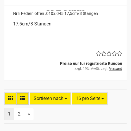
NiTi Fe­dern offen .010x.045 17,5cm/3 Stan­gen
17,5cm/3 Stan­gen
Preise nur für registrierte Kunden
zzgl. 19% MwSt. zzgl.
Versand
Sortieren nach
pro Seite
Sortieren nach
16 pro Seite
1
2
»