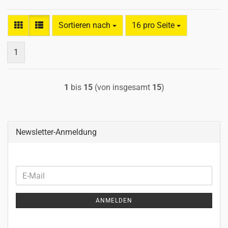
Sortieren nach
pro Seite
Sortieren nach
16 pro Seite
1
1
bis
15
(von insgesamt
15
)
Newsletter-Anmeldung
WEITER
E-
ZUR
Mail
NEWSLETTER-
ANMELDEN
ANMELDUNG