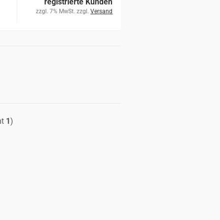
registrierte Kunden
zzgl. 7% MwSt. zzgl.
Versand
mt
1
)