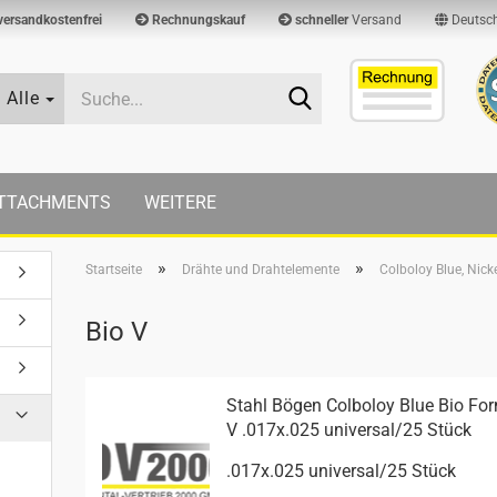
versandkostenfrei
Rechnungskauf
schneller
Versand
Deutsc
Suche...
Alle
TTACHMENTS
WEITERE
»
»
Startseite
Drähte und Drahtelemente
Colboloy Blue, Nick
Bio V
Stahl Bögen Col­bo­loy Blue Bio Fo
V .017x.025 uni­ver­sal/25 Stück
.017x.025 uni­ver­sal/25 Stück