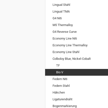
Lingual Stahl
Lingual TMA
G4 Niti
M5 Thermalloy
G4 Reverse Curve
Economy Line Niti
Economy Line Thermalloy
Economy Line Stahl
Colboloy Blue, Nickel-Cobalt
TF
Bio V
Federn Niti
Federn Stahl
Häkchen
Ligaturendraht
Bogenmarkierung