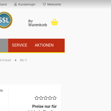
hland
Kundenlogin
Merkzettel
Ihr
Warenkorb
SERVICE
AKTIONEN
»
el-Cobalt
Bio V
rm
Preise nur für