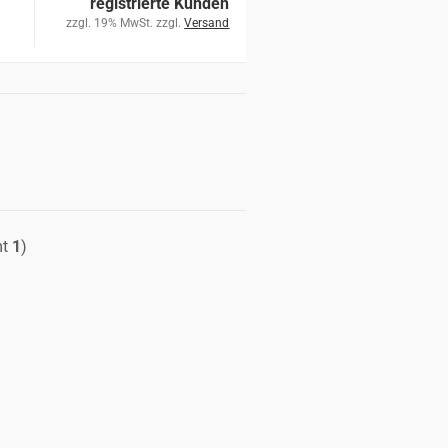
registrierte Kunden
zzgl. 19% MwSt. zzgl.
Versand
mt
1
)