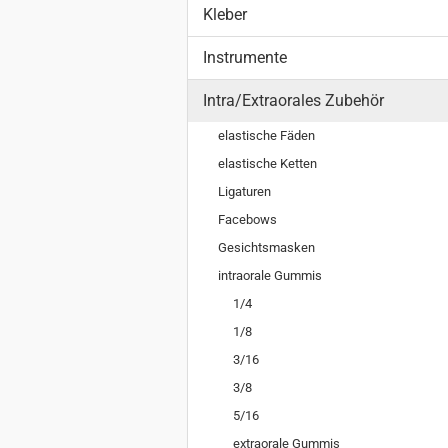
Kleber
Instrumente
Intra/Extraorales Zubehör
elastische Fäden
elastische Ketten
Ligaturen
Facebows
Gesichtsmasken
intraorale Gummis
1/4
1/8
3/16
3/8
5/16
extraorale Gummis