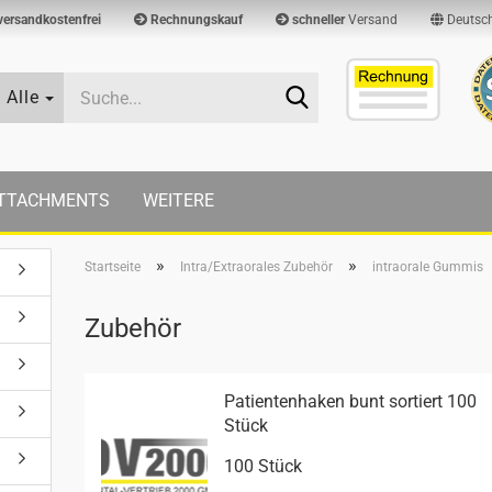
versandkostenfrei
Rechnungskauf
schneller
Versand
Deutsc
Suche...
Alle
TTACHMENTS
WEITERE
»
»
Startseite
Intra/Extraorales Zubehör
intraorale Gummis
Zubehör
Pa­ti­en­ten­ha­ken bunt sor­tiert 100
Stück
100 Stück