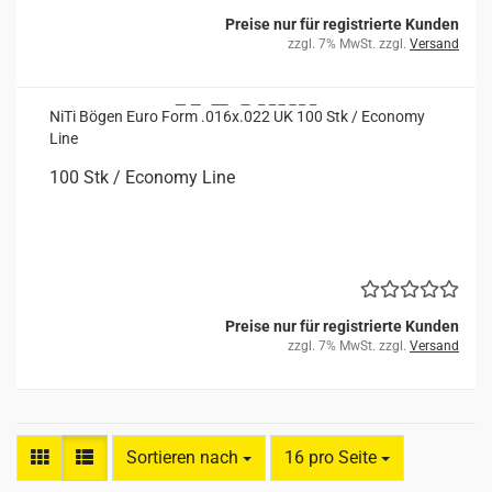
Preise nur für registrierte Kunden
zzgl. 7% MwSt. zzgl.
Versand
NiTi Bögen Euro Form .016x.022 UK 100 Stk / Eco­no­my
Line
100 Stk / Eco­no­my Line
Preise nur für registrierte Kunden
zzgl. 7% MwSt. zzgl.
Versand
Sortieren nach
pro Seite
Sortieren nach
16 pro Seite