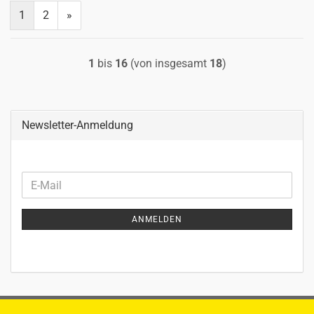
1
2
»
1
bis
16
(von insgesamt
18
)
Newsletter-Anmeldung
WEITER
E-
ZUR
Mail
NEWSLETTER-
ANMELDEN
ANMELDUNG