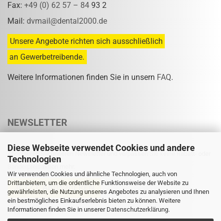
Fax:
+49 (0) 62 57 – 84
93 2
Mail:
dvmail@dental2000.de
Unsere Angebote richten sich ausschließlich
an Gewerbetreibende.
Weitere Informationen finden Sie in unsern
FAQ
.
NEWSLETTER
Diese Webseite verwendet Cookies und andere
Abonnieren Sie unseren Newsletter und verpassen Sie keine Rabatt- oder
Technologien
Sonderpreisaktion mehr.
Wir verwenden Cookies und ähnliche Technologien, auch von
Drittanbietern, um die ordentliche Funktionsweise der Website zu
gewährleisten, die Nutzung unseres Angebotes zu analysieren und Ihnen
ein bestmögliches Einkaufserlebnis bieten zu können. Weitere
Informationen finden Sie in unserer
Eine Abmeldung ist jederzeit möglich.
Datenschutzerklärung
.