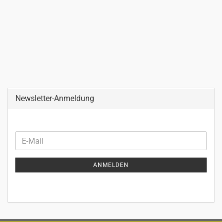
Newsletter-Anmeldung
WEITER
E-
ZUR
Mail
NEWSLETTER-
ANMELDEN
ANMELDUNG