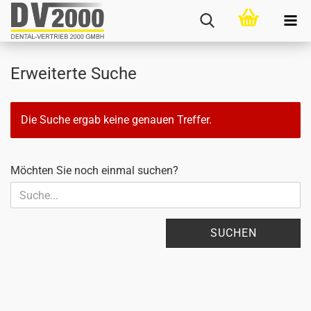
Erweiterte Suche
Die Suche ergab keine genauen Treffer.
MÖCHTEN
Möchten Sie noch einmal suchen?
SIE
NOCH
EINMAL
SUCHEN?
SUCHEN