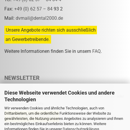
Fax:
+49 (0) 62 57 – 84
93 2
Mail:
dvmail@dental2000.de
Unsere Angebote richten sich ausschließlich
an Gewerbetreibende.
Weitere Informationen finden Sie in unsern
FAQ
.
NEWSLETTER
Diese Webseite verwendet Cookies und andere
Abonnieren Sie unseren Newsletter und verpassen Sie keine Rabatt- oder
Technologien
Sonderpreisaktion mehr.
Wir verwenden Cookies und ähnliche Technologien, auch von
Drittanbietern, um die ordentliche Funktionsweise der Website zu
gewährleisten, die Nutzung unseres Angebotes zu analysieren und Ihnen
ein bestmögliches Einkaufserlebnis bieten zu können. Weitere
Informationen finden Sie in unserer
Eine Abmeldung ist jederzeit möglich.
Datenschutzerklärung
.