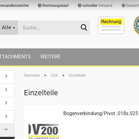
versandkostenfrei
Rechnungskauf
schneller
Versand
Deutsc
Suche...
Alle
TTACHMENTS
WEITERE
»
»
Startseite
CS4
Einzelteile
Einzelteile
Bo­gen­ver­bin­dung/Pivot .018x.025