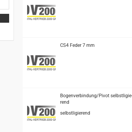
CS4 Feder 7 mm
Bo­gen­ver­bin­dung/Pivot selbst­li­gie
rend
selbst­li­gie­rend