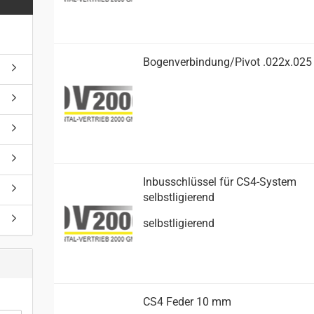
Bo­gen­ver­bin­dung/Pivot .022x.025
In­bus­schlüs­sel für CS4-​Sys­tem
selbst­li­gie­rend
selbst­li­gie­rend
CS4 Feder 10 mm