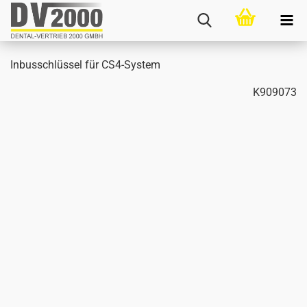
In­bus­schlüs­sel für CS4-​System
K909073