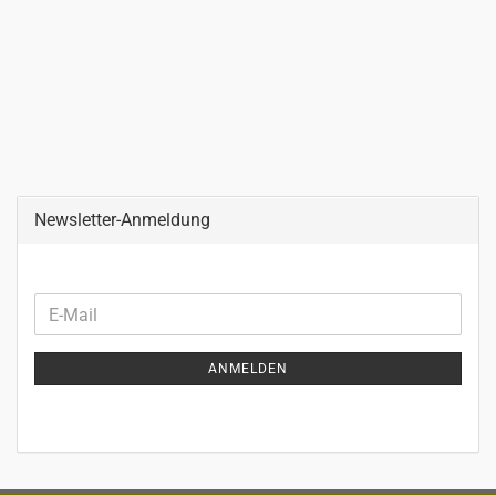
Newsletter-Anmeldung
WEITER
E-
ZUR
Mail
NEWSLETTER-
ANMELDEN
ANMELDUNG