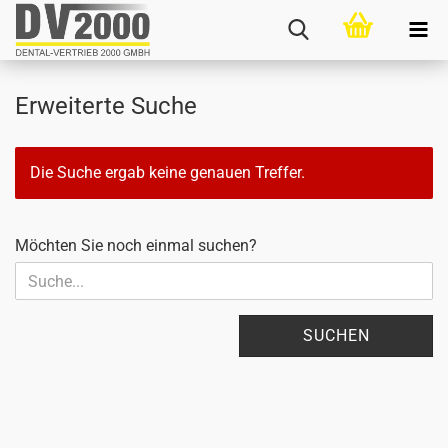
Erweiterte Suche
Die Suche ergab keine genauen Treffer.
MÖCHTEN
Möchten Sie noch einmal suchen?
SIE
NOCH
EINMAL
SUCHEN?
SUCHEN