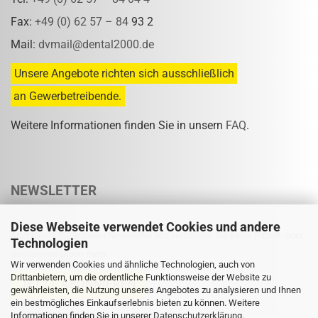
Fax:
+49 (0) 62 57 – 84
93 2
Mail:
dvmail@dental2000.de
Unsere Angebote richten sich ausschließlich
an Gewerbetreibende.
Weitere Informationen finden Sie in unsern
FAQ
.
NEWSLETTER
Diese Webseite verwendet Cookies und andere
Abonnieren Sie unseren Newsletter und verpassen Sie keine Rabatt- oder
Technologien
Sonderpreisaktion mehr.
Wir verwenden Cookies und ähnliche Technologien, auch von
Drittanbietern, um die ordentliche Funktionsweise der Website zu
gewährleisten, die Nutzung unseres Angebotes zu analysieren und Ihnen
ein bestmögliches Einkaufserlebnis bieten zu können. Weitere
Informationen finden Sie in unserer
Eine Abmeldung ist jederzeit möglich.
Datenschutzerklärung
.