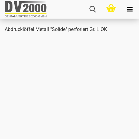
Ab­druck­löf­fel Me­tall "So­li­de" per­fo­riert Gr. L OK