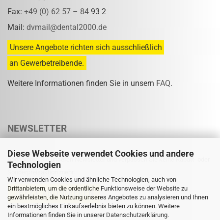
Fax:
+49 (0) 62 57 – 84
93 2
Mail:
dvmail@dental2000.de
Unsere Angebote richten sich ausschließlich
an Gewerbetreibende.
Weitere Informationen finden Sie in unsern
FAQ
.
NEWSLETTER
Diese Webseite verwendet Cookies und andere
Abonnieren Sie unseren Newsletter und verpassen Sie keine Rabatt- oder
Technologien
Sonderpreisaktion mehr.
Wir verwenden Cookies und ähnliche Technologien, auch von
Drittanbietern, um die ordentliche Funktionsweise der Website zu
gewährleisten, die Nutzung unseres Angebotes zu analysieren und Ihnen
ein bestmögliches Einkaufserlebnis bieten zu können. Weitere
Informationen finden Sie in unserer
Eine Abmeldung ist jederzeit möglich.
Datenschutzerklärung
.