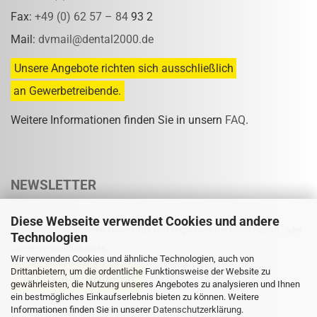
Fax:
+49 (0) 62 57 – 84
93 2
Mail:
dvmail@dental2000.de
Unsere Angebote richten sich ausschließlich
an Gewerbetreibende.
Weitere Informationen finden Sie in unsern
FAQ
.
NEWSLETTER
Diese Webseite verwendet Cookies und andere
Abonnieren Sie unseren Newsletter und verpassen Sie keine Rabatt- oder
Technologien
Sonderpreisaktion mehr.
Wir verwenden Cookies und ähnliche Technologien, auch von
Drittanbietern, um die ordentliche Funktionsweise der Website zu
gewährleisten, die Nutzung unseres Angebotes zu analysieren und Ihnen
ein bestmögliches Einkaufserlebnis bieten zu können. Weitere
Informationen finden Sie in unserer
Eine Abmeldung ist jederzeit möglich.
Datenschutzerklärung
.