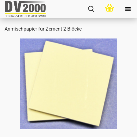
An­misch­pa­pier für Ze­ment 2 Blö­cke