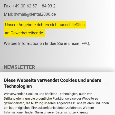
Fax:
+49 (0) 62 57 – 84
93 2
Mail:
dvmail@dental2000.de
Unsere Angebote richten sich ausschließlich
an Gewerbetreibende.
Weitere Informationen finden Sie in unsern
FAQ
.
NEWSLETTER
Diese Webseite verwendet Cookies und andere
Abonnieren Sie unseren Newsletter und verpassen Sie keine Rabatt- oder
Technologien
Sonderpreisaktion mehr.
Wir verwenden Cookies und ähnliche Technologien, auch von
Drittanbietern, um die ordentliche Funktionsweise der Website zu
gewährleisten, die Nutzung unseres Angebotes zu analysieren und Ihnen
ein bestmögliches Einkaufserlebnis bieten zu können. Weitere
Informationen finden Sie in unserer
Eine Abmeldung ist jederzeit möglich.
Datenschutzerklärung
.