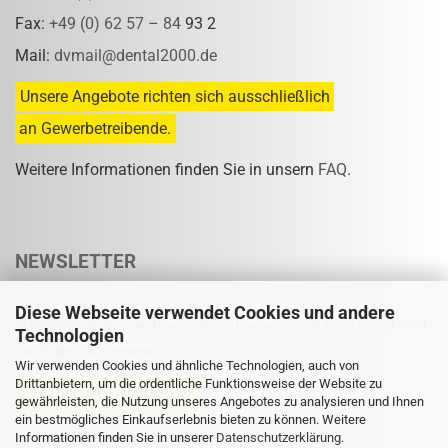
Fax:
+49 (0) 62 57 – 84
93 2
Mail:
dvmail@dental2000.de
Unsere Angebote richten sich ausschließlich
an Gewerbetreibende.
Weitere Informationen finden Sie in unsern
FAQ
.
NEWSLETTER
Diese Webseite verwendet Cookies und andere
Abonnieren Sie unseren Newsletter und verpassen Sie keine Rabatt- oder
Technologien
Sonderpreisaktion mehr.
Wir verwenden Cookies und ähnliche Technologien, auch von
Drittanbietern, um die ordentliche Funktionsweise der Website zu
gewährleisten, die Nutzung unseres Angebotes zu analysieren und Ihnen
ein bestmögliches Einkaufserlebnis bieten zu können. Weitere
Informationen finden Sie in unserer
Eine Abmeldung ist jederzeit möglich.
Datenschutzerklärung
.