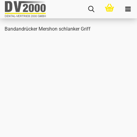
Band­an­drü­cker Mer­s­hon schlan­ker Griff