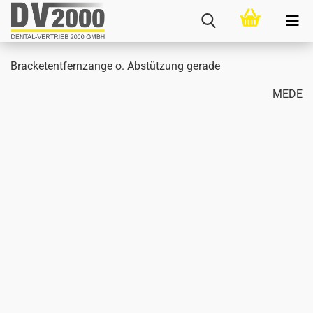
Bra­cket­ent­fern­zan­ge o. Ab­stüt­zung ge­ra­de
MEDE