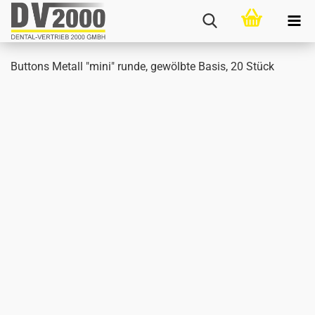
But­tons Me­tall "mini" runde, ge­wölb­te Basis, 20 Stück