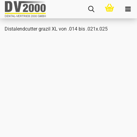
Di­sta­lend­cut­ter gra­zil XL von .014 bis .021x.025