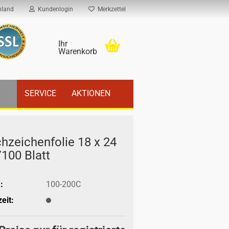
hland
Kundenlogin
Merkzettel
Ihr
Warenkorb
SERVICE
AKTIONEN
h­zei­chen­fo­lie 18 x 24
100 Blatt
:
100-200C
eit: