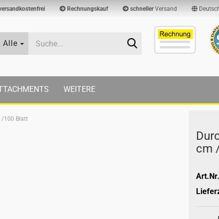
versandkostenfrei
Rechnungskauf
schneller
Versand
Deutsc
Suche...
Alle
TTACHMENTS
WEITERE
 /100 Blatt
Durc
cm /
Art.Nr.
Lieferz