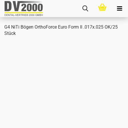
G4 NiTi Bögen Ort­hoFor­ce Euro Form II .017x.025 OK/25
Stück