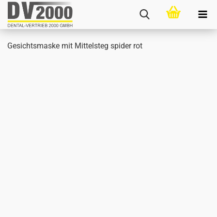
Ge­sichts­mas­ke mit Mit­tel­steg spi­der rot