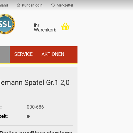
hland
Kundenlogin
Merkzettel
Ihr
Warenkorb
SERVICE
AKTIONEN
de­mann Spa­tel Gr.1 2,0
:
000-686
eit: