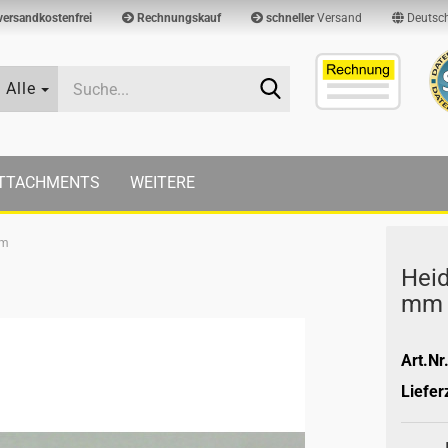
versandkostenfrei
Rechnungskauf
schneller
Versand
Deutsc
Suche...
Alle
TTACHMENTS
WEITERE
mm
Hei­
mm
Art.Nr.
Lieferz