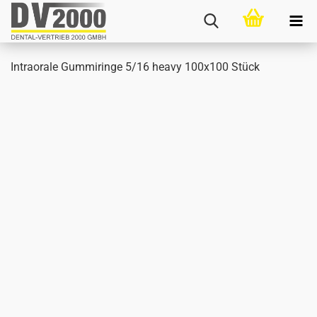
In­tra­o­ra­le Gum­mi­rin­ge 5/16 heavy 100x100 Stück