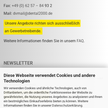
Fax:
+49 (0) 62 57 – 84
93 2
Mail:
dvmail@dental2000.de
Unsere Angebote richten sich ausschließlich
an Gewerbetreibende.
Weitere Informationen finden Sie in unsern
FAQ
.
NEWSLETTER
Diese Webseite verwendet Cookies und andere
Abonnieren Sie unseren Newsletter und verpassen Sie keine Rabatt- oder
Technologien
Sonderpreisaktion mehr.
Wir verwenden Cookies und ähnliche Technologien, auch von
Drittanbietern, um die ordentliche Funktionsweise der Website zu
gewährleisten, die Nutzung unseres Angebotes zu analysieren und Ihnen
ein bestmögliches Einkaufserlebnis bieten zu können. Weitere
Informationen finden Sie in unserer
Eine Abmeldung ist jederzeit möglich.
Datenschutzerklärung
.