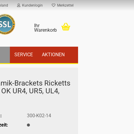
hland
Kundenlogin
Merkzettel
Ihr
Warenkorb
SERVICE
AKTIONEN
mik-​Brackets Ri­cketts
 OK UR4, UR5, UL4,
:
300-K02-14
eit: