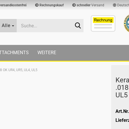
versandkostenfrei
Rechnungskauf
schneller
Versand
Deutsc
Suche...
Alle
TTACHMENTS
WEITERE
18 OK UR4, UR5, UL4, UL5
Kera
.018
UL5
Art.Nr.
Lieferz