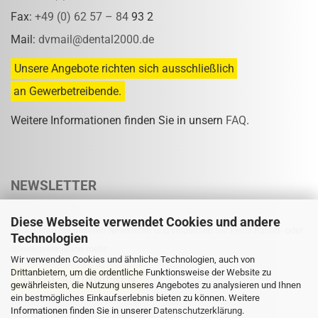
Fax:
+49 (0) 62 57 – 84
93 2
Mail:
dvmail@dental2000.de
Unsere Angebote richten sich ausschließlich
an Gewerbetreibende.
Weitere Informationen finden Sie in unsern
FAQ
.
NEWSLETTER
Diese Webseite verwendet Cookies und andere
Abonnieren Sie unseren Newsletter und verpassen Sie keine Rabatt- oder
Technologien
Sonderpreisaktion mehr.
Wir verwenden Cookies und ähnliche Technologien, auch von
Drittanbietern, um die ordentliche Funktionsweise der Website zu
gewährleisten, die Nutzung unseres Angebotes zu analysieren und Ihnen
ein bestmögliches Einkaufserlebnis bieten zu können. Weitere
Informationen finden Sie in unserer
Eine Abmeldung ist jederzeit möglich.
Datenschutzerklärung
.