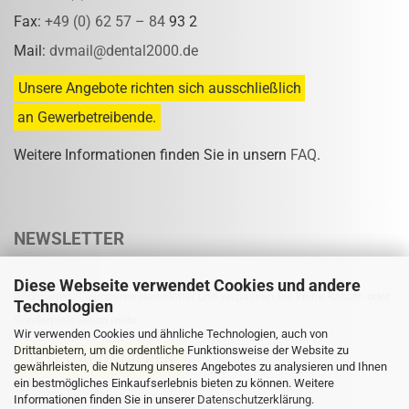
Fax:
+49 (0) 62 57 – 84
93 2
Mail:
dvmail@dental2000.de
Unsere Angebote richten sich ausschließlich
an Gewerbetreibende.
Weitere Informationen finden Sie in unsern
FAQ
.
NEWSLETTER
Diese Webseite verwendet Cookies und andere
Abonnieren Sie unseren Newsletter und verpassen Sie keine Rabatt- oder
Technologien
Sonderpreisaktion mehr.
Wir verwenden Cookies und ähnliche Technologien, auch von
Drittanbietern, um die ordentliche Funktionsweise der Website zu
gewährleisten, die Nutzung unseres Angebotes zu analysieren und Ihnen
ein bestmögliches Einkaufserlebnis bieten zu können. Weitere
Informationen finden Sie in unserer
Eine Abmeldung ist jederzeit möglich.
Datenschutzerklärung
.