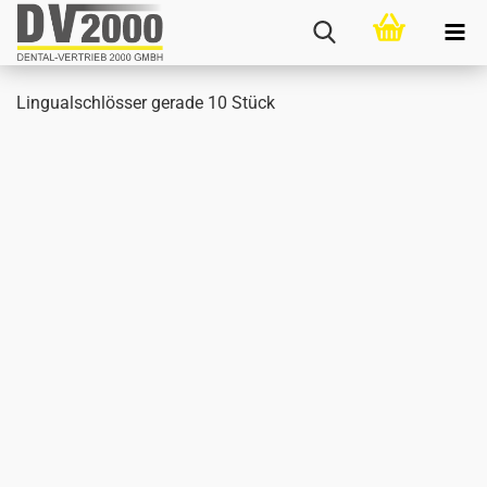
Lin­gu­al­schlös­ser ge­ra­de 10 Stück