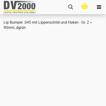
Lip Bum­per .045 mit Lip­pen­schild und Haken - Gr. 2 =
90mm, dgrün