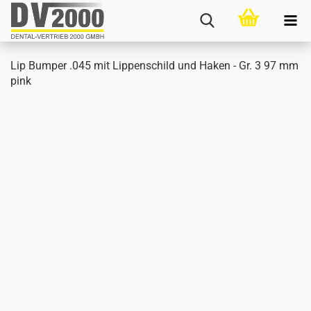
Lip Bum­per .045 mit Lip­pen­schild und Haken - Gr. 3 97 mm
pink