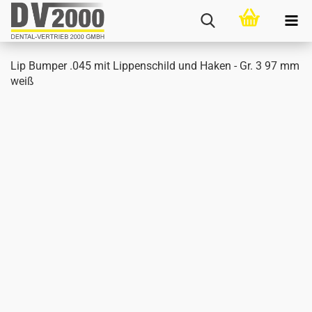
Lip Bum­per .045 mit Lip­pen­schild und Haken - Gr. 3 97 mm
weiß