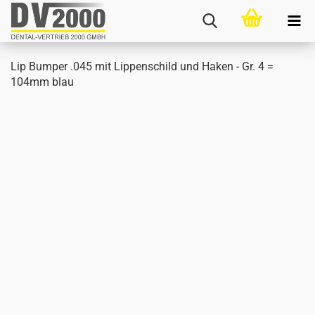
Lip Bum­per .045 mit Lip­pen­schild und Haken - Gr. 4 =
104mm blau