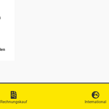
d
den
Rechnungskauf
International