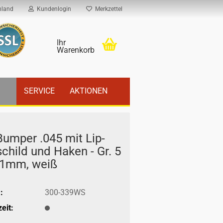
hland
Kundenlogin
Merkzettel
Ihr
Warenkorb
SERVICE
AKTIONEN
Bum­per .045 mit Lip­
schild und Haken - Gr. 5
11mm, weiß
:
300-339WS
eit: