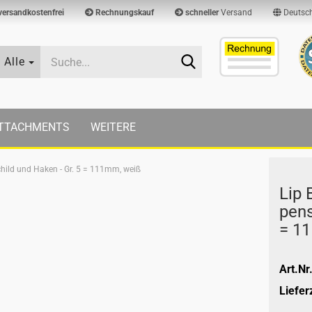
versandkostenfrei
Rechnungskauf
schneller
Versand
Deutsc
Suche...
Alle
TTACHMENTS
WEITERE
hild und Haken - Gr. 5 = 111mm, weiß
Lip 
pen­
= 1
Art.Nr.
Lieferz