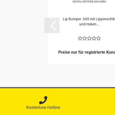
Lip Bum­per .045 mit Lip­pen­schil
und Haken...
Preise nur für registrierte Kun
Kostenlose Hotline