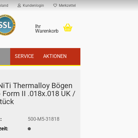
hland
Kundenlogin
Merkzettel
Ihr
Warenkorb
SERVICE
AKTIONEN
iTi Ther­mal­loy Bögen
 Form II .018x.018 UK /
tück
:
500-M5-31818
eit: