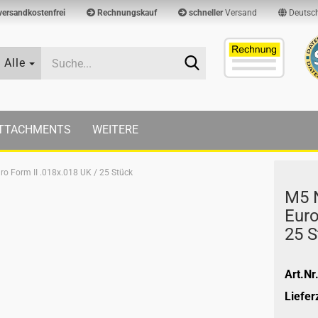
versandkostenfrei
Rechnungskauf
schneller
Versand
Deutsc
Suche...
Alle
TTACHMENTS
WEITERE
o Form II .018x.018 UK / 25 Stück
M5 N
Euro
25 S
Art.Nr.
Lieferz