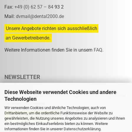
Fax:
+49 (0) 62 57 – 84
93 2
Mail:
dvmail@dental2000.de
Unsere Angebote richten sich ausschließlich
an Gewerbetreibende.
Weitere Informationen finden Sie in unsern
FAQ
.
NEWSLETTER
Diese Webseite verwendet Cookies und andere
Abonnieren Sie unseren Newsletter und verpassen Sie keine Rabatt- oder
Technologien
Sonderpreisaktion mehr.
Wir verwenden Cookies und ähnliche Technologien, auch von
Drittanbietern, um die ordentliche Funktionsweise der Website zu
gewährleisten, die Nutzung unseres Angebotes zu analysieren und Ihnen
ein bestmögliches Einkaufserlebnis bieten zu können. Weitere
Informationen finden Sie in unserer
Eine Abmeldung ist jederzeit möglich.
Datenschutzerklärung
.