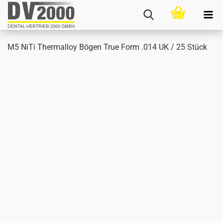
M5 NiTi Ther­mal­loy Bögen True Form .014 UK / 25 Stück