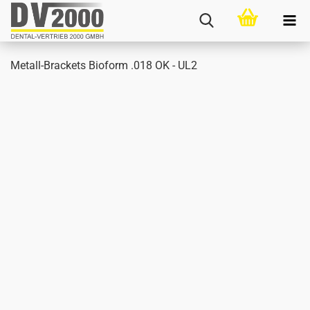
Metall-​Brackets Bio­form .018 OK - UL2