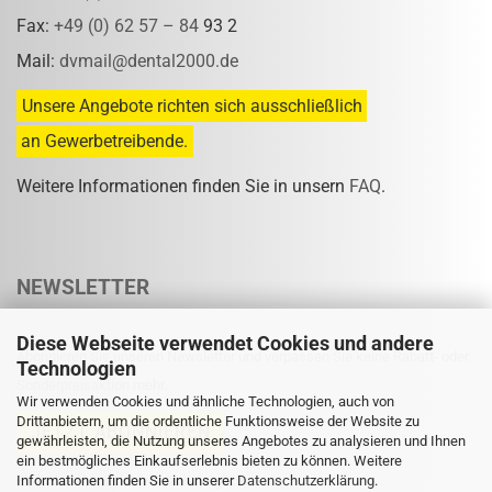
Fax:
+49 (0) 62 57 – 84
93 2
Mail:
dvmail@dental2000.de
Unsere Angebote richten sich ausschließlich
an Gewerbetreibende.
Weitere Informationen finden Sie in unsern
FAQ
.
NEWSLETTER
Diese Webseite verwendet Cookies und andere
Abonnieren Sie unseren Newsletter und verpassen Sie keine Rabatt- oder
Technologien
Sonderpreisaktion mehr.
Wir verwenden Cookies und ähnliche Technologien, auch von
Drittanbietern, um die ordentliche Funktionsweise der Website zu
gewährleisten, die Nutzung unseres Angebotes zu analysieren und Ihnen
ein bestmögliches Einkaufserlebnis bieten zu können. Weitere
Informationen finden Sie in unserer
Eine Abmeldung ist jederzeit möglich.
Datenschutzerklärung
.