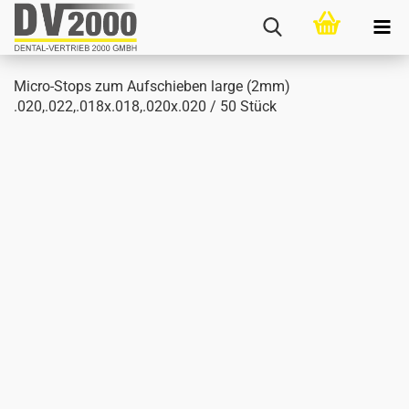
Micro-​Stops zum Auf­schie­ben large (2mm)
.020,.022,.018x.018,.020x.020 / 50 Stück