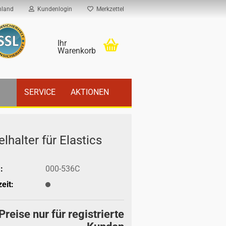
hland
Kundenlogin
Merkzettel
Ihr
Warenkorb
SERVICE
AKTIONEN
l­hal­ter für Elastics
:
000-536C
eit:
Preise nur für registrierte