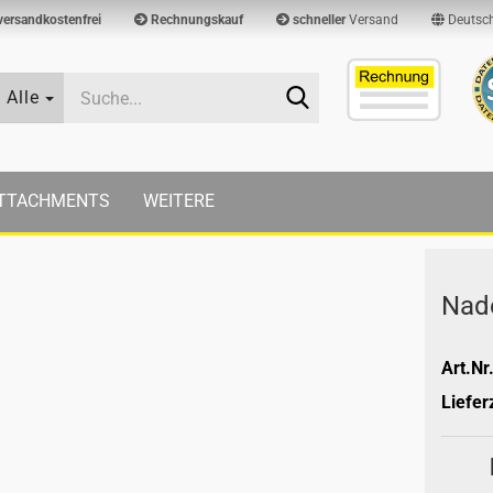
versandkostenfrei
Rechnungskauf
schneller
Versand
Deutsc
Suche...
Alle
TTACHMENTS
WEITERE
Na­de
Art.Nr.
Lieferz