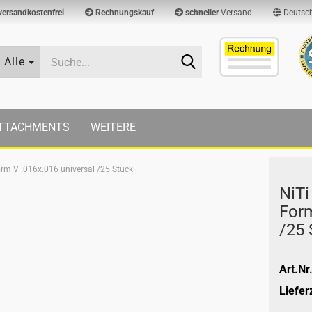
versandkostenfrei
Rechnungskauf
schneller
Versand
Deutsc
Suche...
Alle
TTACHMENTS
WEITERE
rm V .016x.016 universal /25 Stück
NiTi
Form
/25 
Art.Nr.
Lieferz