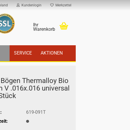
hland
Kundenlogin
Merkzettel
Ihr
Warenkorb
SERVICE
AKTIONEN
 Bögen Ther­mal­loy Bio
 V .016x.016 uni­ver­sal
Stück
:
619-091T
eit: