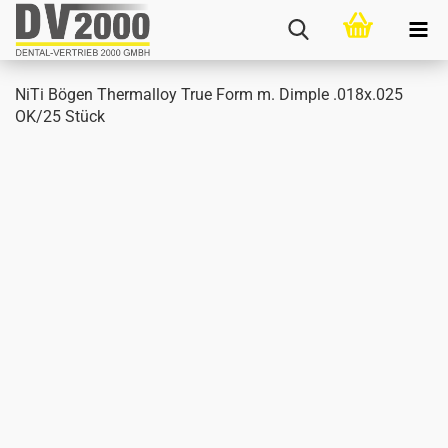
NiTi Bögen Ther­mal­loy True Form m. Dimp­le .018x.025
OK/25 Stück