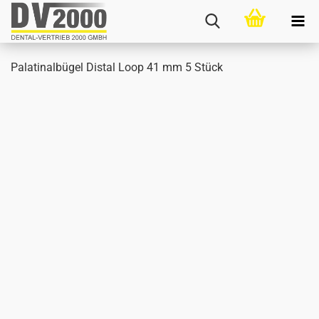
Pa­la­ti­nal­bü­gel Di­stal Loop 41 mm 5 Stück