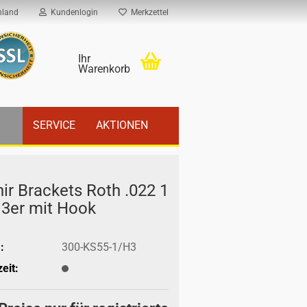
hland
Kundenlogin
Merkzettel
Ihr
Warenkorb
SERVICE
AKTIONEN
hir Bra­ckets Roth .022 1
, 3er mit Hook
:
300-KS55-1/H3
eit: