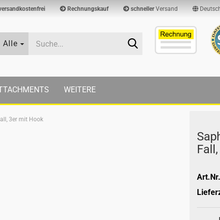
versandkostenfrei
Rechnungskauf
schneller
Versand
Deutsc
Suche...
Alle
TTACHMENTS
WEITERE
all, 3er mit Hook
Sa­p
Fall
Art.Nr.
Lieferz