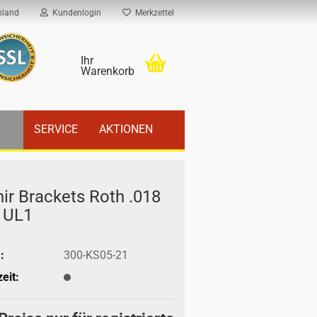
hland
Kundenlogin
Merkzettel
Ihr
Warenkorb
SERVICE
AKTIONEN
hir Bra­ckets Roth .018
 UL1
:
300-KS05-21
eit: