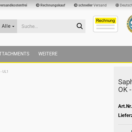
versandkostenfrei
Rechnungskauf
schneller
Versand
Deutsc
Suche...
Alle
TTACHMENTS
WEITERE
 - UL1
Sa­p
OK -
Art.Nr.
Lieferz