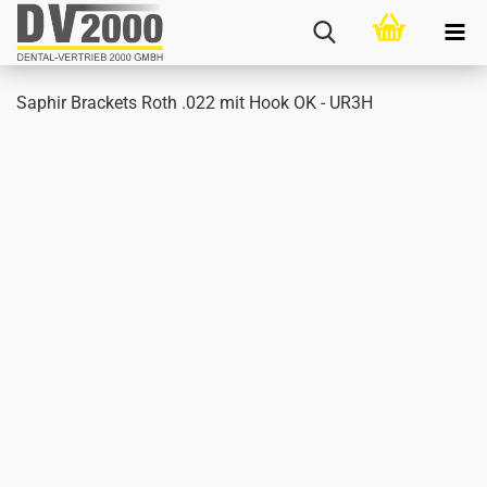
Sa­phir Bra­ckets Roth .022 mit Hook OK - UR3H