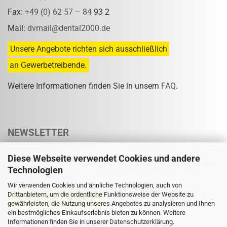
Fax:
+49 (0) 62 57 – 84
93 2
Mail:
dvmail@dental2000.de
Unsere Angebote richten sich ausschließlich
an Gewerbetreibende.
Weitere Informationen finden Sie in unsern
FAQ
.
NEWSLETTER
Diese Webseite verwendet Cookies und andere
Abonnieren Sie unseren Newsletter und verpassen Sie keine Rabatt- oder
Technologien
Sonderpreisaktion mehr.
Wir verwenden Cookies und ähnliche Technologien, auch von
Drittanbietern, um die ordentliche Funktionsweise der Website zu
gewährleisten, die Nutzung unseres Angebotes zu analysieren und Ihnen
ein bestmögliches Einkaufserlebnis bieten zu können. Weitere
Informationen finden Sie in unserer
Eine Abmeldung ist jederzeit möglich.
Datenschutzerklärung
.