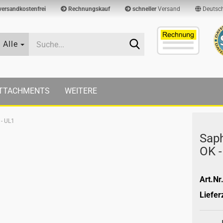
versandkostenfrei
Rechnungskauf
schneller
Versand
Deutsc
Suche...
Alle
TTACHMENTS
WEITERE
 - UL1
Sa­p
OK -
Art.Nr.
Lieferz