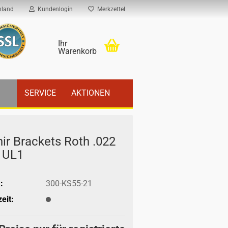
hland
Kundenlogin
Merkzettel
Ihr
Warenkorb
SERVICE
AKTIONEN
hir Bra­ckets Roth .022
 UL1
:
300-KS55-21
eit: