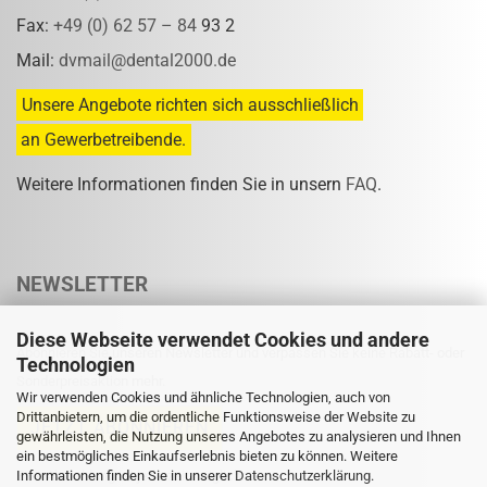
Fax:
+49 (0) 62 57 – 84
93 2
Mail:
dvmail@dental2000.de
Unsere Angebote richten sich ausschließlich
an Gewerbetreibende.
Weitere Informationen finden Sie in unsern
FAQ
.
NEWSLETTER
Diese Webseite verwendet Cookies und andere
Abonnieren Sie unseren Newsletter und verpassen Sie keine Rabatt- oder
Technologien
Sonderpreisaktion mehr.
Wir verwenden Cookies und ähnliche Technologien, auch von
Drittanbietern, um die ordentliche Funktionsweise der Website zu
gewährleisten, die Nutzung unseres Angebotes zu analysieren und Ihnen
ein bestmögliches Einkaufserlebnis bieten zu können. Weitere
Informationen finden Sie in unserer
Eine Abmeldung ist jederzeit möglich.
Datenschutzerklärung
.