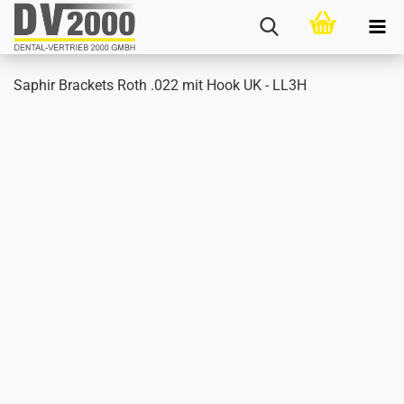
Sa­phir Bra­ckets Roth .022 mit Hook UK - LL3H